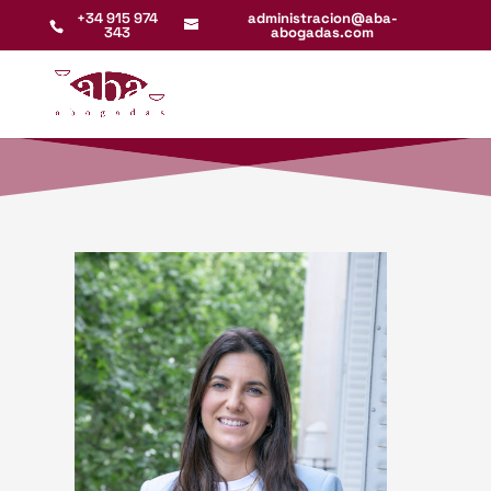
+34 915 974
administracion@aba-
343
abogadas.com