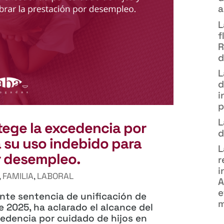
a
L
f
R
d
L
d
i
p
L
tege la excedencia por
d
a su uso indebido para
L
r desempleo.
r
i
,
FAMILIA
,
LABORAL
A
e
ante sentencia de unificación de
m
e 2025, ha aclarado el alcance del
edencia por cuidado de hijos en