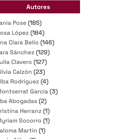
Autores
ania Pose
(185)
osa López
(184)
na Clara Belío
(146)
ara Sánchez
(129)
ulia Clavero
(127)
ilvia Calzón
(23)
lba Rodríguez
(4)
ontserrat García
(3)
ba Abogadas
(2)
ristina Herranz
(1)
yriam Socorro
(1)
aloma Martín
(1)