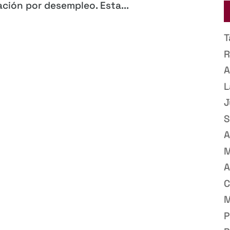
ación por desempleo. Esta...
T
R
A
L
J
S
A
M
A
C
M
P