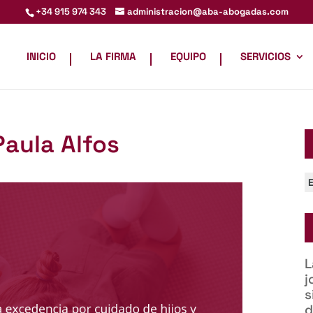
administracion@aba-abogadas.com
+34 915 974 343
INICIO
LA FIRMA
EQUIPO
SERVICIOS
Paula Alfos
C
L
j
s
d