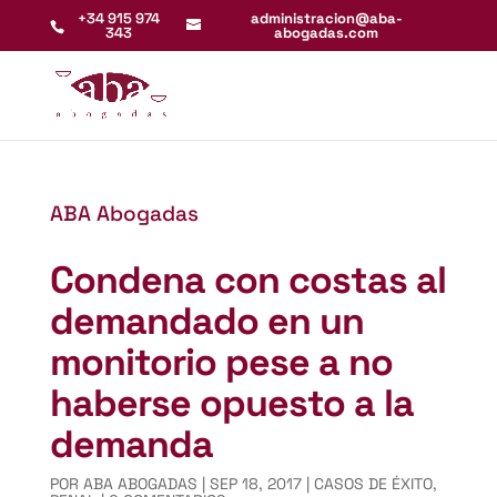
+34 915 974
administracion@aba-
343
abogadas.com
ABA Abogadas
Condena con costas al
demandado en un
monitorio pese a no
haberse opuesto a la
demanda
POR
ABA ABOGADAS
|
SEP 18, 2017
|
CASOS DE ÉXITO
,