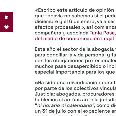
«Escribo este artículo de opinión 
que todavía no sabemos si el per
diciembre y el 6 de enero, va a se
efectos procesales», así comienza
compañera y asociada
Tania Pose
del medio de comunicación Legal
Este año el sector de la abogací
para conciliar la vida personal y 
con las obligaciones profesionale
muchos pasa desapercibido o inclu
especial importancia para los que e
«Ha sido una reivindicación con
por parte de los colectivos vincu
Justicia: abogados, procuradores 
hablemos si actúas ante la jurisdi
“
ni horario ni calendario”
, como di
un 31 de julio con el expediente e