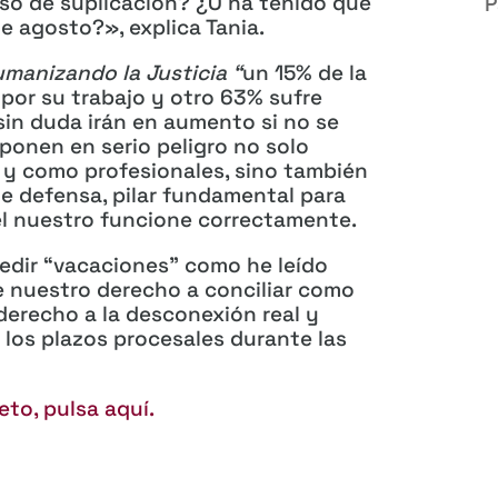
rso de suplicación? ¿O ha tenido que
P
e agosto?», explica Tania.
manizando la Justicia “
un 15% de la
or su trabajo y otro 63% sufre
sin duda irán en aumento si no se
ponen en serio peligro no solo
y como profesionales, sino también
de defensa, pilar fundamental para
l nuestro funcione correctamente.
pedir “vacaciones” como he leído
de nuestro derecho a conciliar como
 derecho a la desconexión real y
 los plazos procesales durante las
eto, pulsa aquí.