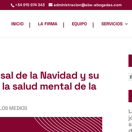
administracion@aba-abogadas.com
+34 915 974 343
INICIO
LA FIRMA
EQUIPO
SERVICIOS
sal de la Navidad y su
C
la salud mental de la
 LOS MEDIOS
L
j
s
d