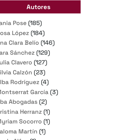
Autores
ania Pose
(185)
osa López
(184)
na Clara Belío
(146)
ara Sánchez
(129)
ulia Clavero
(127)
ilvia Calzón
(23)
lba Rodríguez
(4)
ontserrat García
(3)
ba Abogadas
(2)
ristina Herranz
(1)
yriam Socorro
(1)
aloma Martín
(1)