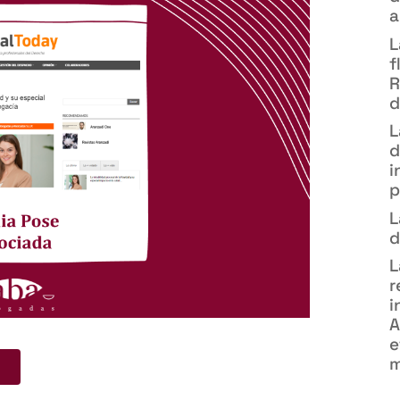
a
L
f
R
d
L
d
i
p
L
d
L
r
i
A
e
m