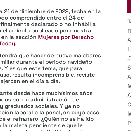
a 21 de diciembre de 2022, fecha en la
iodo comprendido entre el 24 de
T
r finalmente declarado o no inhábil a
 el artículo publicado por nuestra
R
, en la sección
Mujeres por Derecho
A
 Today
.
L
a tendrá que hacer de nuevo malabares
J
familiar durante el periodo navideño
S
s. Y es que este tema, que para
so, resulta incomprensible, reviste
A
jercen en el día a día.
M
stante desde hace muchísimos años
A
lados con la administración de
C
y graduados sociales. Y ya no
cción laboral o la penal, en cuyo caso
M
ce el refranero. ¿Quién no se ha ido
P
n la maleta pendiente de que le