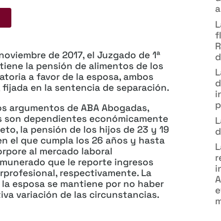
a
L
f
R
 noviembre de 2017, el Juzgado de 1ª
d
tiene la pensión de alimentos de los
L
toria a favor de la esposa, ambos
d
fijada en la sentencia de separación.
i
p
los argumentos de ABA Abogadas,
jos son dependientes económicamente
L
to, la pensión de los hijos de 23 y 19
d
en el que cumpla los 26 años y hasta
L
orpore al mercado laboral
r
emunerado que le reporte ingresos
i
erprofesional, respectivamente. La
A
 la esposa se mantiene por no haber
e
iva variación de las circunstancias.
m