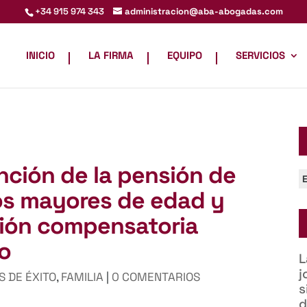
administracion@aba-abogadas.com
+34 915 974 343
INICIO
LA FIRMA
EQUIPO
SERVICIOS
inción de la pensión de
C
jos mayores de edad y
sión compensatoria
io
L
j
S DE ÉXITO
,
FAMILIA
|
0 COMENTARIOS
s
d