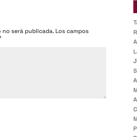
T
o no será publicada.
Los campos
R
*
A
L
J
S
A
M
A
C
M
P