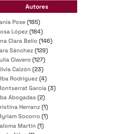
Autores
ania Pose
(185)
osa López
(184)
na Clara Belío
(146)
ara Sánchez
(129)
ulia Clavero
(127)
ilvia Calzón
(23)
lba Rodríguez
(4)
ontserrat García
(3)
ba Abogadas
(2)
ristina Herranz
(1)
yriam Socorro
(1)
aloma Martín
(1)