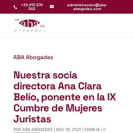
+34 915 974
administracion@aba-
343
abogadas.com
ABA Abogadas
Nuestra socia
directora Ana Clara
Belío, ponente en la IX
Cumbre de Mujeres
Juristas
POR
ABA ABOGADAS
|
NOV 18, 2021
|
FAMILIA
|
0