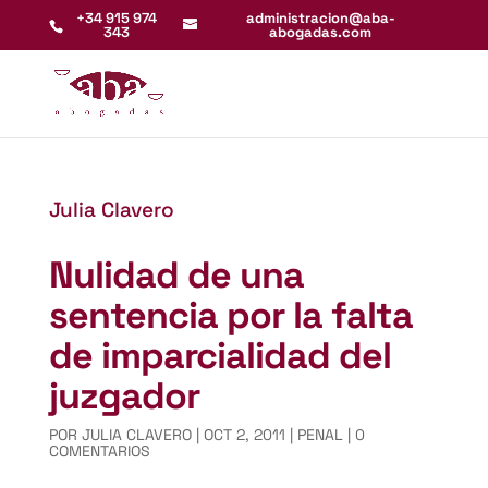
+34 915 974
administracion@aba-
343
abogadas.com
Julia Clavero
Nulidad de una
sentencia por la falta
de imparcialidad del
juzgador
POR
JULIA CLAVERO
|
OCT 2, 2011
|
PENAL
|
0
COMENTARIOS