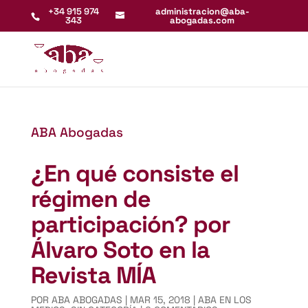
+34 915 974
administracion@aba-
343
abogadas.com
ABA Abogadas
¿En qué consiste el
régimen de
participación? por
Álvaro Soto en la
Revista MÍA
POR
ABA ABOGADAS
|
MAR 15, 2018
|
ABA EN LOS