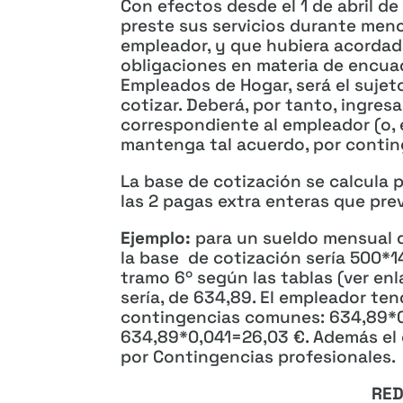
Con efectos desde el 1 de abril d
preste sus servicios durante men
empleador, y que hubiera acordado
obligaciones en materia de encua
Empleados de Hogar, será el sujet
cotizar. Deberá, por tanto, ingresa
correspondiente al empleador (o, 
mantenga tal acuerdo, por contin
La base de cotización se calcula 
las 2 pagas extra enteras que prev
Ejemplo:
para un sueldo mensual de
la base de cotización sería 500*1
tramo 6º según las tablas (ver enl
sería, de 634,89. El empleador ten
contingencias comunes: 634,89*0
634,89*0,041=26,03 €. Además el e
por Contingencias profesionales.
RED