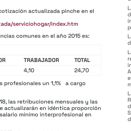
L
cotización actualizada pinche en el
d
i
tada/serviciohogar/index.htm
p
encias comunes en el año 2015 es:
L
d
L
r
DOR
TRABAJADOR
TOTAL
i
4,10
24,70
A
e
s profesionales un 1,1% a cargo
m
L
R
18, las retribuciones mensuales y las
d
se actualizarán en idéntica proporción
S
salario mínimo interprofesional en
d