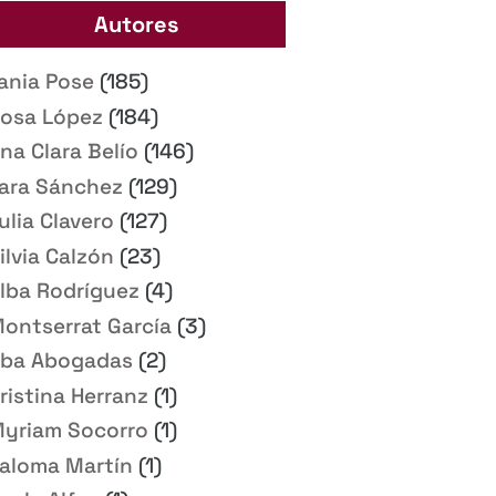
Autores
ania Pose
(185)
osa López
(184)
na Clara Belío
(146)
ara Sánchez
(129)
ulia Clavero
(127)
ilvia Calzón
(23)
lba Rodríguez
(4)
ontserrat García
(3)
ba Abogadas
(2)
ristina Herranz
(1)
yriam Socorro
(1)
aloma Martín
(1)