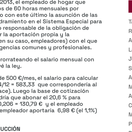
e 2013, el empleado de hogar que
os de 60 horas mensuales por
 con este último la asunción de las
dramiento en el Sistema Especial para
T
o responsable de la obligación de
R
r la aportación propia y la
A
en su caso, empleadores) con el que
gencias comunes y profesionales.
L
J
prorrateando el salario mensual con
é la ley.
S
A
 500 €/mes, el salario para calcular
4/12 = 583,33 que correspondería al
M
ace). Luego la base de cotización
A
dría que abonar el 20,6 % para
,206 = 130,79 € y el empleado
C
mpleador aportaría 6,98 € (el 1,1%)
M
P
UCCIÓN