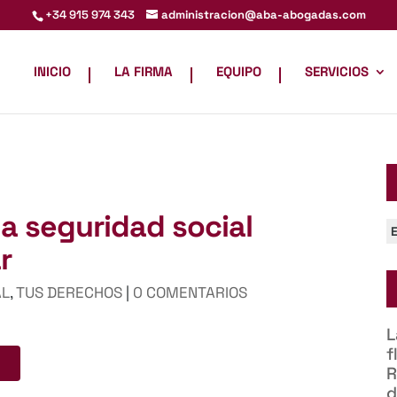
administracion@aba-abogadas.com
+34 915 974 343
INICIO
LA FIRMA
EQUIPO
SERVICIOS
la seguridad social
C
r
AL
,
TUS DERECHOS
|
0 COMENTARIOS
L
f
R
d