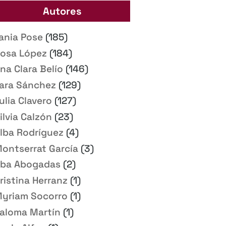
Autores
ania Pose
(185)
osa López
(184)
na Clara Belío
(146)
ara Sánchez
(129)
ulia Clavero
(127)
ilvia Calzón
(23)
lba Rodríguez
(4)
ontserrat García
(3)
ba Abogadas
(2)
ristina Herranz
(1)
yriam Socorro
(1)
aloma Martín
(1)