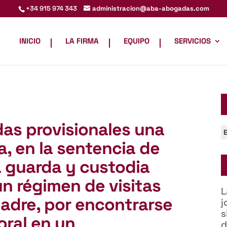
administracion@aba-abogadas.com
+34 915 974 343
INICIO
LA FIRMA
EQUIPO
SERVICIOS
das provisionales una
C
, en la sentencia de
a guarda y custodia
un régimen de visitas
L
padre, por encontrarse
j
s
oral en un
d