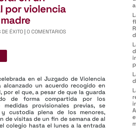
a
 por violencia
L
a madre
f
R
 DE ÉXITO
|
0 COMENTARIOS
d
L
d
i
p
L
 celebrada en el Juzgado de Violencia
d
ha alcanzado un acuerdo recogido en
L
 por el que, a pesar de que la guarda
r
do de forma compartida por los
i
 medidas provisionales previas, se
A
 y custodia plena de los menores,
e
n de visitas de un fin de semana de al
m
el colegio hasta el lunes a la entrada