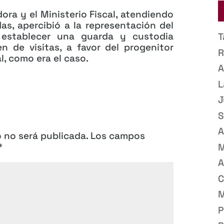
dora y el Ministerio Fiscal, atendiendo
s, apercibió a la representación del
 establecer una guarda y custodia
T
n de visitas, a favor del progenitor
R
, como era el caso.
A
L
J
S
A
o no será publicada.
Los campos
*
M
A
C
M
P