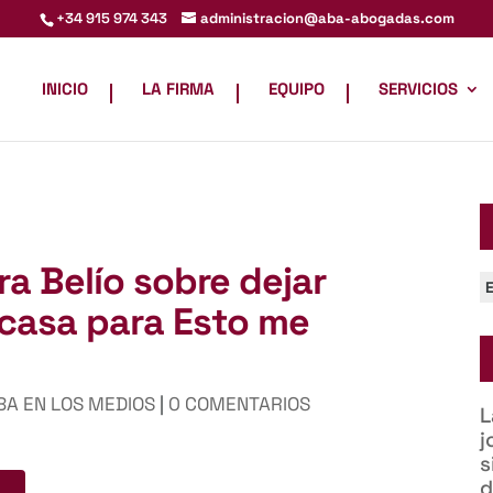
administracion@aba-abogadas.com
+34 915 974 343
INICIO
LA FIRMA
EQUIPO
SERVICIOS
ra Belío sobre dejar
C
 casa para Esto me
BA EN LOS MEDIOS
|
0 COMENTARIOS
L
j
s
d