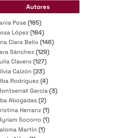
Autores
ania Pose
(185)
osa López
(184)
na Clara Belío
(146)
ara Sánchez
(129)
ulia Clavero
(127)
ilvia Calzón
(23)
lba Rodríguez
(4)
ontserrat García
(3)
ba Abogadas
(2)
ristina Herranz
(1)
yriam Socorro
(1)
aloma Martín
(1)