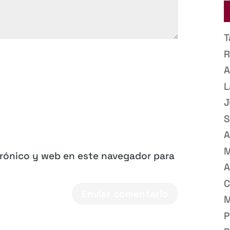
T
R
A
L
J
S
A
M
trónico y web en este navegador para
A
C
M
P