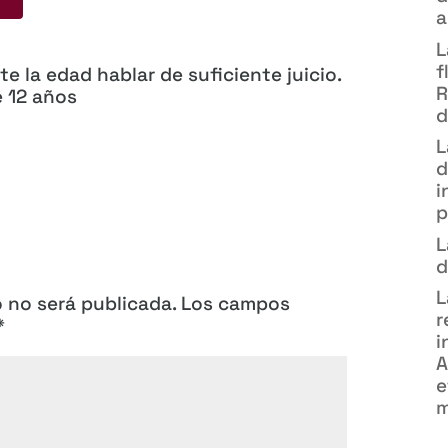
a
L
f
 la edad hablar de suficiente juicio.
R
e 12 años
d
L
d
i
p
L
d
L
o no será publicada.
Los campos
r
*
i
A
e
m