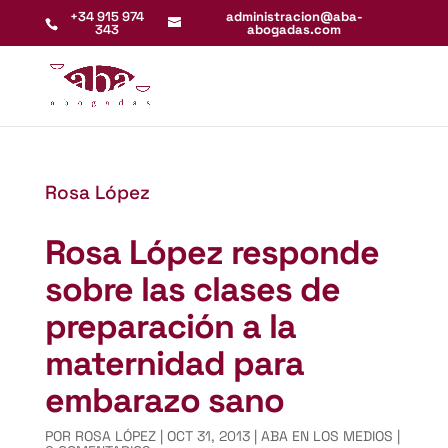
+34 915 974
administracion@aba-
343
abogadas.com
Rosa López
Rosa López responde
sobre las clases de
preparación a la
maternidad para
embarazo sano
POR
ROSA LÓPEZ
|
OCT 31, 2013
|
ABA EN LOS MEDIOS
|