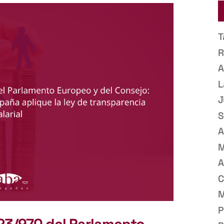
T
R
A
L
J
S
A
M
A
C
M
P
023/970 del Parlamento