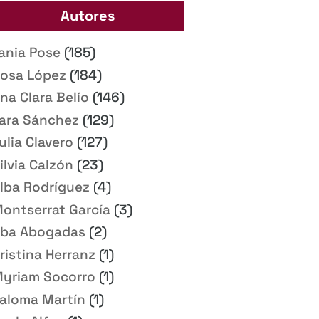
Autores
ania Pose
(185)
osa López
(184)
na Clara Belío
(146)
ara Sánchez
(129)
ulia Clavero
(127)
ilvia Calzón
(23)
lba Rodríguez
(4)
ontserrat García
(3)
ba Abogadas
(2)
ristina Herranz
(1)
yriam Socorro
(1)
aloma Martín
(1)