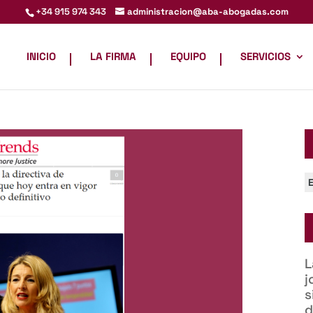
administracion@aba-abogadas.com
+34 915 974 343
INICIO
LA FIRMA
EQUIPO
SERVICIOS
C
L
j
s
d