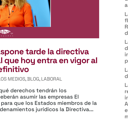
a
L
f
R
d
L
d
spone tarde la directiva
i
l que hoy entra en vigor al
p
finitivo
L
d
LOS MEDIOS
,
BLOG
,
LABORAL
L
 qué derechos tendrán los
r
deberán asumir las empresas El
i
o para que los Estados miembros de la
A
enamientos jurídicos la Directiva...
e
m