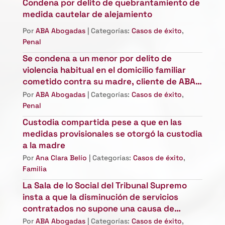
Condena por delito de quebrantamiento de
medida cautelar de alejamiento
Por
ABA Abogadas
| Categorías:
Casos de éxito
,
Penal
Se condena a un menor por delito de
violencia habitual en el domicilio familiar
cometido contra su madre, cliente de ABA
Abogadas
Por
ABA Abogadas
| Categorías:
Casos de éxito
,
Penal
Custodia compartida pese a que en las
medidas provisionales se otorgó la custodia
a la madre
Por
Ana Clara Belío
| Categorías:
Casos de éxito
,
Familia
La Sala de lo Social del Tribunal Supremo
insta a que la disminución de servicios
contratados no supone una causa de
despido objetivo
Por
ABA Abogadas
| Categorías:
Casos de éxito
,