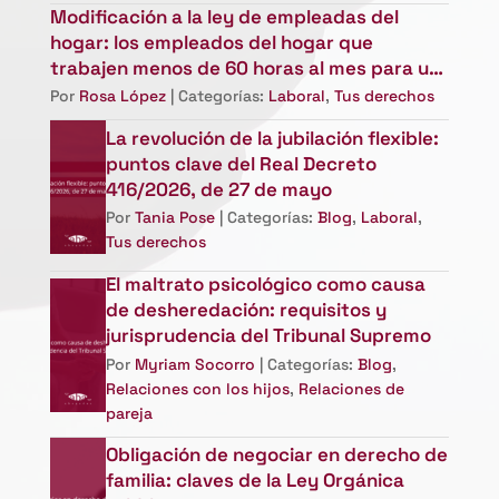
Modificación a la ley de empleadas del
hogar: los empleados del hogar que
trabajen menos de 60 horas al mes para un
empleador podrán darse de alta ellos
Por
Rosa López
| Categorías:
Laboral
,
Tus derechos
mismos en la seguridad Social
La revolución de la jubilación flexible:
puntos clave del Real Decreto
416/2026, de 27 de mayo
Por
Tania Pose
| Categorías:
Blog
,
Laboral
,
Tus derechos
El maltrato psicológico como causa
de desheredación: requisitos y
jurisprudencia del Tribunal Supremo
Por
Myriam Socorro
| Categorías:
Blog
,
Relaciones con los hijos
,
Relaciones de
pareja
Obligación de negociar en derecho de
familia: claves de la Ley Orgánica