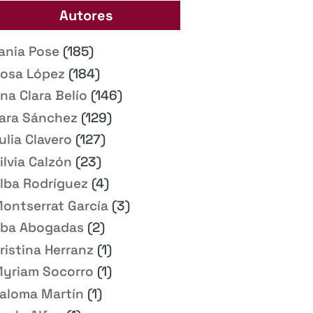
Autores
ania Pose
(185)
osa López
(184)
na Clara Belío
(146)
ara Sánchez
(129)
ulia Clavero
(127)
ilvia Calzón
(23)
lba Rodríguez
(4)
ontserrat García
(3)
ba Abogadas
(2)
ristina Herranz
(1)
yriam Socorro
(1)
aloma Martín
(1)