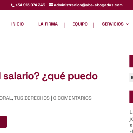
administracion@aba-abogadas.com
+34 915 974 343
INICIO
LA FIRMA
EQUIPO
SERVICIOS
 salario? ¿qué puedo
C
ORAL
,
TUS DERECHOS
|
0 COMENTARIOS
L
j
s
d