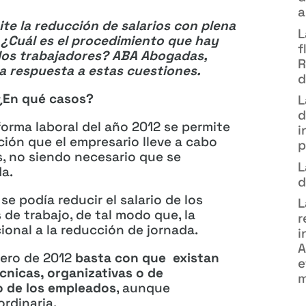
a
ite la reducción de salarios con plena
L
 ¿Cuál es el procedimiento que hay
f
los trabajadores? ABA Abogadas,
R
a respuesta a estas cuestiones.
d
 ¿En qué casos?
L
d
forma laboral del año 2012 se permite
i
ción que el empresario lleve a cabo
p
s, no siendo necesario que se
L
a.
d
 podía reducir el salario de los
L
 de trabajo, de tal modo que, la
r
cional a la reducción de jornada.
i
A
rero de 2012
basta con que existan
e
nicas, organizativas o de
m
io de los empleados
, aunque
rdinaria.