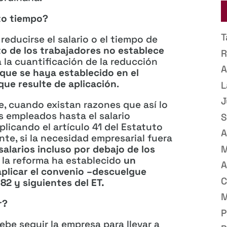
to tiempo?
T
educirse el salario o el tiempo de
to de los trabajadores no establece
R
a la cuantificación de la reducción
A
o que se haya establecido en el
que resulte de aplicación
.
L
J
, cuando existan razones que así lo
los empleados hasta el salario
S
icando el artículo 41 del Estatuto
A
nte, si la necesidad empresarial fuera
M
salarios incluso por debajo de los
la reforma ha establecido
un
A
aplicar el convenio –descuelgue
C
 82 y siguientes del ET.
M
r?
P
be seguir la empresa para llevar a