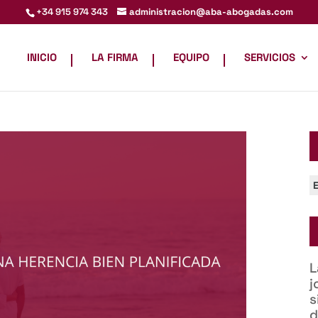
administracion@aba-abogadas.com
+34 915 974 343
INICIO
LA FIRMA
EQUIPO
SERVICIOS
C
L
j
s
d