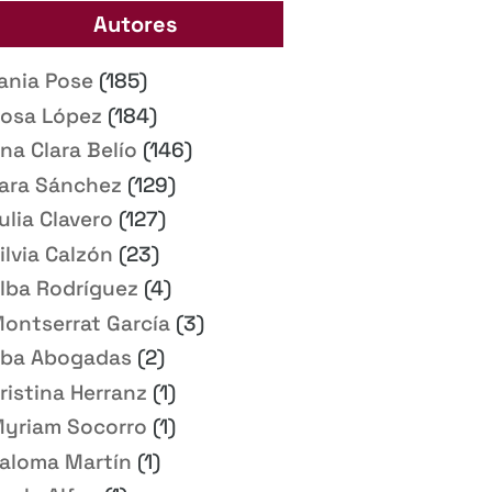
Autores
ania Pose
(185)
osa López
(184)
na Clara Belío
(146)
ara Sánchez
(129)
ulia Clavero
(127)
ilvia Calzón
(23)
lba Rodríguez
(4)
ontserrat García
(3)
ba Abogadas
(2)
ristina Herranz
(1)
yriam Socorro
(1)
aloma Martín
(1)