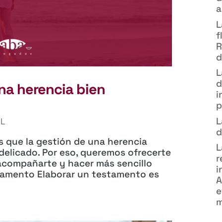
a
L
f
R
d
L
d
na herencia bien
i
p
L
IL
d
que la gestión de una herencia
L
delicado. Por eso, queremos ofrecerte
r
acompañarte y hacer más sencillo
i
stamento Elaborar un testamento es
A
e
m