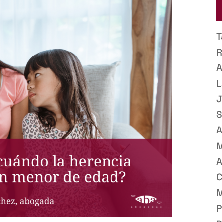
T
R
A
L
J
S
A
M
A
C
M
P