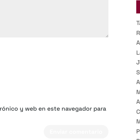
T
R
A
L
J
S
A
M
A
trónico y web en este navegador para
C
M
P