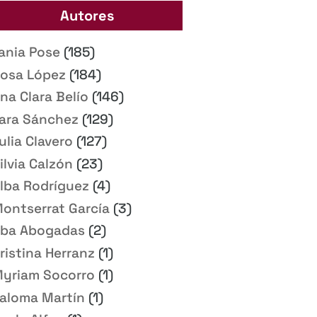
Autores
ania Pose
(185)
osa López
(184)
na Clara Belío
(146)
ara Sánchez
(129)
ulia Clavero
(127)
ilvia Calzón
(23)
lba Rodríguez
(4)
ontserrat García
(3)
ba Abogadas
(2)
ristina Herranz
(1)
yriam Socorro
(1)
aloma Martín
(1)