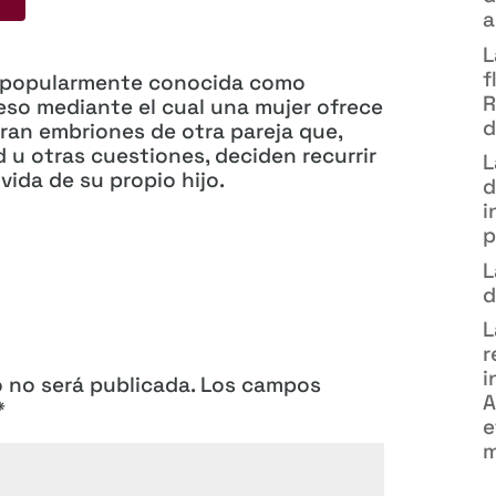
a
L
f
 popularmente conocida como
R
ceso mediante el cual una mujer ofrece
d
eran embriones de otra pareja que,
d u otras cuestiones, deciden recurrir
L
vida de su propio hijo.
d
i
p
L
d
L
r
i
o no será publicada.
Los campos
A
*
e
m