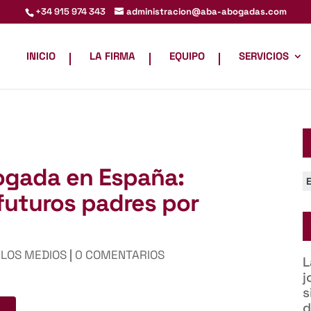
administracion@aba-abogadas.com
+34 915 974 343
INICIO
LA FIRMA
EQUIPO
SERVICIOS
ogada en España:
C
futuros padres por
 LOS MEDIOS
|
0 COMENTARIOS
L
j
s
d