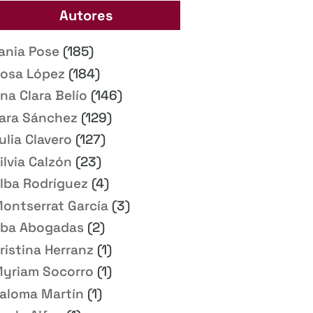
Autores
ania Pose
(185)
osa López
(184)
na Clara Belío
(146)
ara Sánchez
(129)
ulia Clavero
(127)
ilvia Calzón
(23)
lba Rodríguez
(4)
ontserrat García
(3)
ba Abogadas
(2)
ristina Herranz
(1)
yriam Socorro
(1)
aloma Martín
(1)