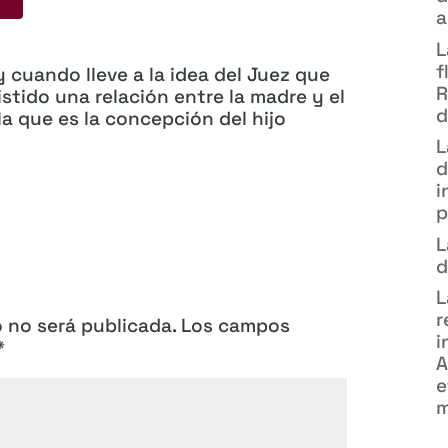
a
L
f
y cuando lleve a la idea del Juez que
R
stido una relación entre la madre y el
d
a que es la concepción del hijo
L
d
i
p
L
d
L
r
o no será publicada.
Los campos
i
*
A
e
m