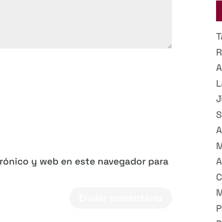
T
R
A
L
J
S
A
M
trónico y web en este navegador para
A
C
M
P