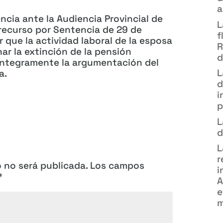
a
ncia ante la Audiencia Provincial de
L
recurso por Sentencia de 29 de
f
 que la actividad laboral de la esposa
R
ar la extinción de la pensión
d
íntegramente la argumentación del
L
a.
d
i
p
L
d
L
r
o no será publicada.
Los campos
i
*
A
e
m