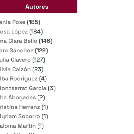
Autores
ania Pose
(185)
osa López
(184)
na Clara Belío
(146)
ara Sánchez
(129)
ulia Clavero
(127)
ilvia Calzón
(23)
lba Rodríguez
(4)
ontserrat García
(3)
ba Abogadas
(2)
ristina Herranz
(1)
yriam Socorro
(1)
aloma Martín
(1)