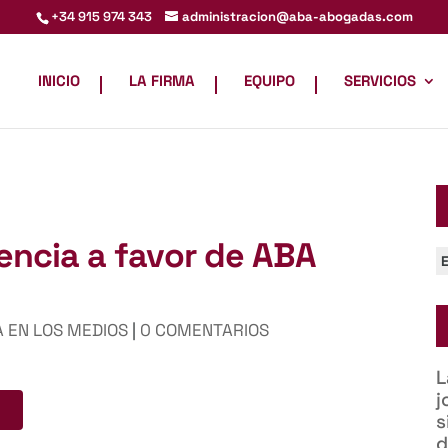
administracion@aba-abogadas.com
+34 915 974 343
INICIO
LA FIRMA
EQUIPO
SERVICIOS
encia a favor de ABA
C
 EN LOS MEDIOS
|
0 COMENTARIOS
L
j
s
d