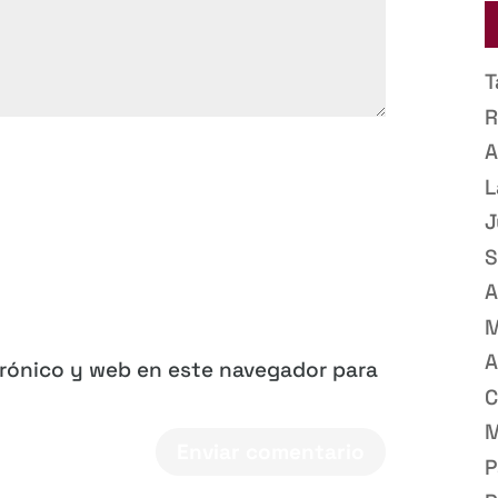
T
R
A
L
J
S
A
M
A
trónico y web en este navegador para
C
M
P