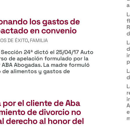
a
L
bonando los gastos de
f
R
 pactado en convenio
d
OS DE ÉXITO
,
FAMILIA
L
d
 Sección 24ª dictó el 25/04/17 Auto
i
rso de apelación formulado por la
p
r ABA Abogadas. La madre formuló
L
 de alimentos y gastos de
d
L
r
i
 por el cliente de Aba
A
miento de divorcio no
e
m
al derecho al honor del