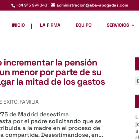
administracion@aba-abogadas.com
+34 915 974 343
INICIO
LA FIRMA
EQUIPO
SERVICIOS
incrementar la pensión
 un menor por parte de su
gar la mitad de los gastos
C
E ÉXITO
,
FAMILIA
nº75 de Madrid desestima
L
sta por el padre solicitando que se
j
tribuida a la madre en el proceso de
s
ma compartida. Desestimándose, en...
d