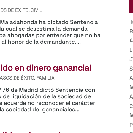
OS DE ÉXITO
,
CIVIL
T
de Majadahonda ha dictado Sentencia
 la cual se desestima la demanda
R
 Aba abogadas por entender que no ha
A
 al honor de la demandante....
L
J
tido en dinero ganancial
S
A
ASOS DE ÉXITO
,
FAMILIA
M
º 76 de Madrid dictó Sentencia con
 de liquidación de la sociedad de
A
se acuerda no reconocer el carácter
C
 la sociedad de gananciales...
M
P