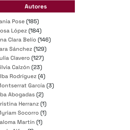
Autores
ania Pose
(185)
osa López
(184)
na Clara Belío
(146)
ara Sánchez
(129)
ulia Clavero
(127)
ilvia Calzón
(23)
lba Rodríguez
(4)
ontserrat García
(3)
ba Abogadas
(2)
ristina Herranz
(1)
yriam Socorro
(1)
aloma Martín
(1)