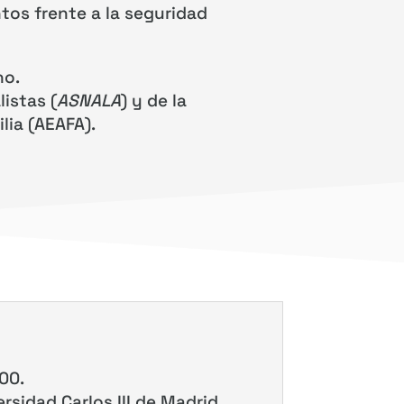
os frente a la seguridad
ho.
istas (
ASNALA
) y de la
ia (AEAFA).
00.
ersidad Carlos III de Madrid,