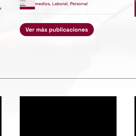
medios
,
Laboral
,
Personal
e
Ver más publicaciones