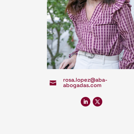
rosa.lopez@aba-

abogadas.com