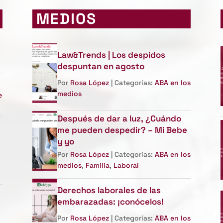
MEDIOS
Law&Trends | Los despidos
despuntan en agosto
e
Por
Rosa López
| Categorías:
ABA en los
medios
e
Después de dar a luz, ¿Cuándo
me pueden despedir? – Mi Bebe
y yo
Por
Rosa López
| Categorías:
ABA en los
medios
,
Familia
,
Laboral
Derechos laborales de las
embarazadas: ¡conócelos!
Por
Rosa López
| Categorías:
ABA en los