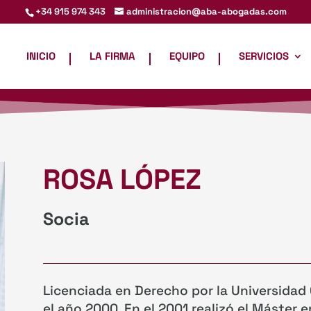
administracion@aba-abogadas.com
+34 915 974 343
INICIO
LA FIRMA
EQUIPO
SERVICIOS
ROSA LÓPEZ
Socia
Licenciada en Derecho por la Universida
el año 2000. En el 2001 realizó el Máster e