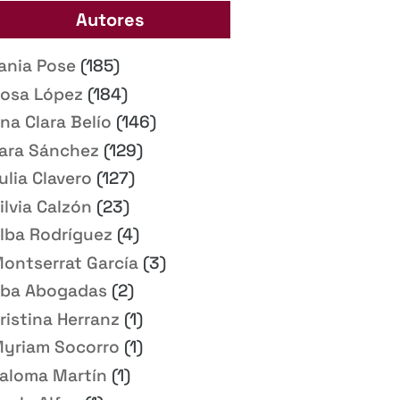
Autores
ania Pose
(185)
osa López
(184)
na Clara Belío
(146)
ara Sánchez
(129)
ulia Clavero
(127)
ilvia Calzón
(23)
lba Rodríguez
(4)
ontserrat García
(3)
ba Abogadas
(2)
ristina Herranz
(1)
yriam Socorro
(1)
aloma Martín
(1)