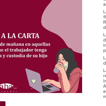
a
L
f
R
d
L
d
i
p
L
d
L
r
i
A
e
m