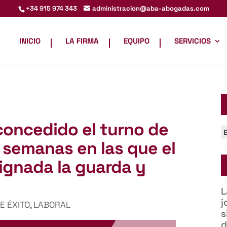
administracion@aba-abogadas.com
+34 915 974 343
INICIO
LA FIRMA
EQUIPO
SERVICIOS
 concedido el turno de
C
semanas en las que el
ignada la guarda y
L
j
E ÉXITO
,
LABORAL
s
d