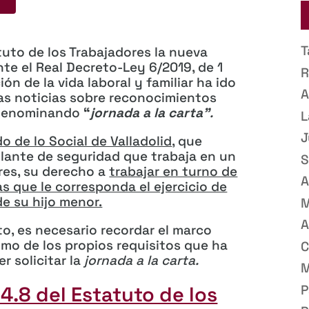
T
tuto de los Trabajadores la nueva
nte el Real Decreto-Ley 6/2019, de 1
R
ión de la vida laboral y familiar ha ido
A
as noticias sobre reconocimientos
o denominando
“
jornada a la carta”
.
L
J
o de lo Social de Valladolid
, que
ilante de seguridad que trabaja en un
S
res, su derecho a
trabajar en turno de
A
 que le corresponda el ejercicio de
e su hijo menor.
M
A
to, es necesario recordar el marco
como de los propios requisitos que ha
C
r solicitar la
jornada a la carta.
M
P
34.8 del Estatuto de los