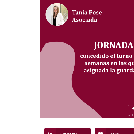
LinkedIn
Like