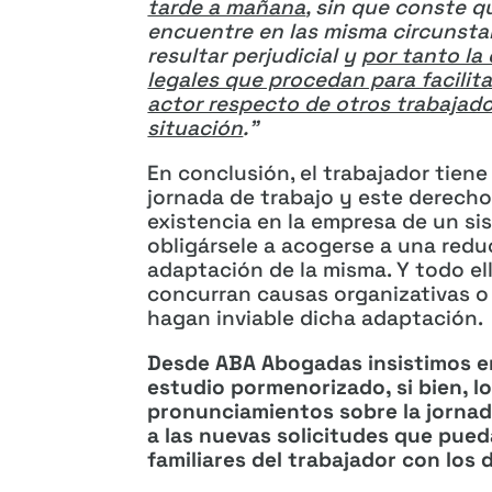
tarde a mañana
, sin que conste q
encuentre en las misma circunstan
resultar perjudicial y
por tanto la
legales que procedan para facilitar
actor respecto de otros trabajad
situación
.”
En conclusión, el trabajador tiene
jornada de trabajo y este derech
existencia en la empresa de un s
obligársele a acogerse a una redu
adaptación de la misma. Y todo el
concurran causas organizativas o
hagan inviable dicha adaptación.
Desde ABA Abogadas insistimos e
estudio pormenorizado, si bien, 
pronunciamientos sobre la jornada
a las nuevas solicitudes que pue
familiares del trabajador con los 